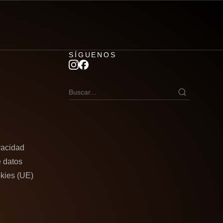
SÍGUENOS
ivacidad
e datos
okies (UE)