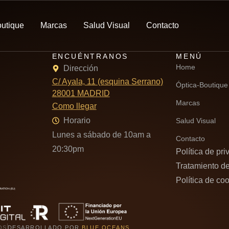
outique
Marcas
Salud Visual
Contacto
ENCUÉNTRANOS
MENÚ
Home
Dirección
C/ Ayala, 11 (esquina Serrano)
Óptica-Boutique
28001 MADRID
Marcas
Como llegar
Horario
Salud Visual
Lunes a sábado de 10am a
Contacto
20:30pm
Política de pr
Tratamiento d
Política de co
OS
DESARROLLADO POR
BLUE OCEANS