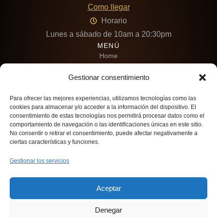
Como llegar
Horario
Lunes a sábado de 10am a 20:30pm
MENÚ
Home
Óptica-Boutique
Gestionar consentimiento
Marcas
Para ofrecer las mejores experiencias, utilizamos tecnologías como las
Salud Visual
cookies para almacenar y/o acceder a la información del dispositivo. El
consentimiento de estas tecnologías nos permitirá procesar datos como el
Contacto
comportamiento de navegación o las identificaciones únicas en este sitio.
No consentir o retirar el consentimiento, puede afectar negativamente a
Política de privacidad
ciertas características y funciones.
Tratamiento de datos
Gestionar los servicios
Política de cookies (UE)
SÍGUENOS
Aceptar
Denegar